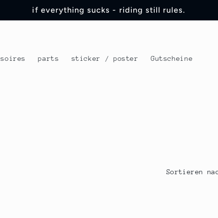
if everything sucks - riding still rules.
ssoires
parts
sticker / poster
Gutscheine
Sortieren na